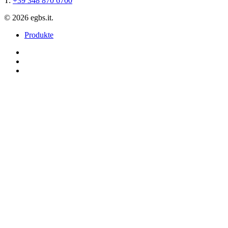
T:
+39 348 870 6700
© 2026 egbs.it.
Close
Produkte
Menu
twitter
facebook
instagram