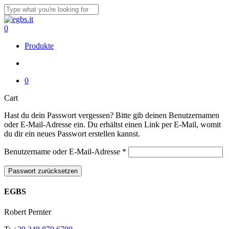
Skip
to
Close
main
Search
account
0
content
Menu
Produkte
account
0
Close
Cart
Cart
Hast du dein Passwort vergessen? Bitte gib deinen Benutzernamen
oder E-Mail-Adresse ein. Du erhältst einen Link per E-Mail, womit
du dir ein neues Passwort erstellen kannst.
Erforderlich
Benutzername oder E-Mail-Adresse
*
Passwort zurücksetzen
EGBS
Robert Pernter